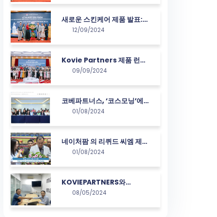
하는 이벤트”
새로운 스킨케어 제품 발표:
12/09/2024
Kovie Partners, 베트남 피
부를 위한 한국 솔루션 제공
Kovie Partners 제품 런칭
09/09/2024
행사에 귀빈들 총출동
코베파트너스, ‘코스모닝’에
01/08/2024
공식 등장하며 화장품 시장에
서 새로운 도약
네이처팜 의 리퀴드 씨엠 제품
01/08/2024
라인 대표가 2024년 제5회
베트남 청소년 재능컵 무술 대
회 개막식에서 연설
KOVIEPARTNERS와
08/05/2024
VIETSOFTBANK 미팅