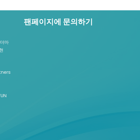
팬페이지에 문의하기
르더마
재현
tners
YUN