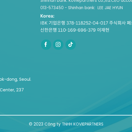
Shinhan bank: Koviepartners co.,ltd.
CEO accou
013-573450 - Shinhan bank: LEE JAE HYUN
b
ok-dong, Seoul.
 Center, 237
© 2023
Công ty TNHH KOVIEPARTNERS