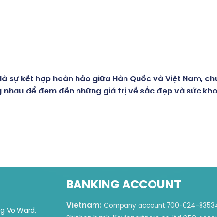
là sự kết hợp hoàn hảo giữa Hàn Quốc và Việt Nam, ch
 nhau để đem đến những giá trị về sắc đẹp và sức kh
BANKING ACCOUNT
Vietnam:
Company account:
700-024-8353
ng Vo Ward,