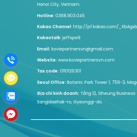
Hanoi City, Vietnam.
Hotline
: 0368.903.045
Kakao Channel
: http://pf.kakao.com/_XbAgx
Kakaotalk
: jeffspe9
Email:
koviepartnersvn@gmail.com
.
Website:
www.koviepartnersvn.com
Tax code:
0110126301
.
Seoul Office:
Botanic Park Tower 1, 759-3, Mag
Địa chỉ kinh doanh:
Tầng 12, Siheung Business
.
Sangidaehak-ro, Gyeonggi-do.
.