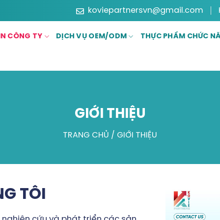
koviepartnersvn@gmail.com
IN CÔNG TY
DỊCH VỤ OEM/ODM
THỰC PHẨM CHỨC N
GIỚI THIỆU
TRANG CHỦ
/ GIỚI THIỆU
G TÔI
 nghiên cứu và phát triển các sản