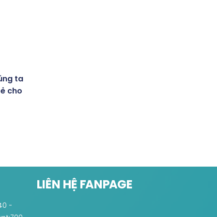
úng ta
oẻ cho
LIÊN HỆ FANPAGE
40 -