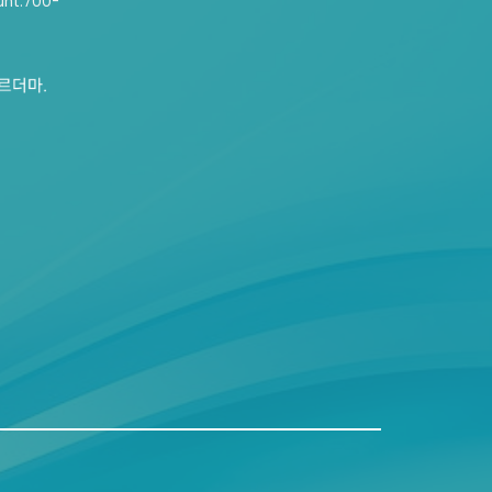
nt:
700-