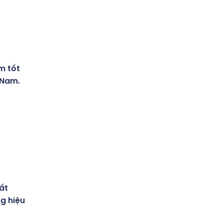
m tốt
 Nam.
ất
g hiệu