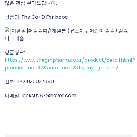
많은 관심 부탁드립니다.
상품명: The Ca+D For bebe
상품링크:
https://www.thegmpharm.co.kr/product/detail.html?
product_no=97&cate_no=1&display_group=2
전화: +821030027040
이메일: leeks0287@naver.com