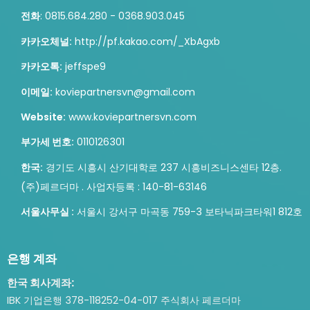
전화
: 0815.684.280 - 0368.903.045
카카오체널:
http://pf.kakao.com/_XbAgxb
카카오톡:
jeffspe9
이메일:
koviepartnersvn@gmail.com
Website:
www.koviepartnersvn.com
부가세 번호:
0110126301
한국
:
경기도 시흥시 산기대학로 237 시흥비즈니스센타 12층.
(주)페르더마 . 사업자등록 : 140-81-63146
서울사무실
:
서울시 강서구 마곡동 759-3 보타닉파크타워1 812호
은행 계좌
한국 회사계좌:
IBK 기업은행 378-118252-04-017 주식회사 페르더마