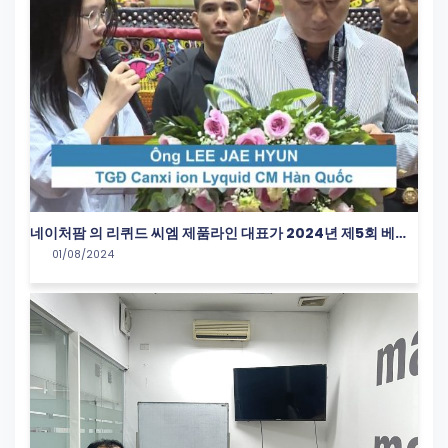
네이처팜 의 리퀴드 씨엠 제품라인 대표가 2024년 제5회 베트
01/08/2024
남 청소년 재능컵 무술 대회 개막식에서 연설