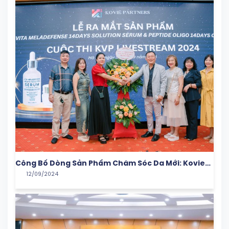
Công Bố Dòng Sản Phẩm Chăm Sóc Da Mới: Kovie
12/09/2024
Partners Mang Đến Giải Pháp Từ Hàn Quốc Cho Làn
Da Việt