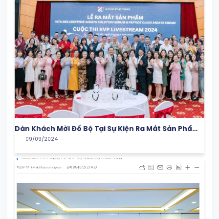
Dàn Khách Mời Đổ Bộ Tại Sự Kiện Ra Mắt Sản Phẩm
09/09/2024
Của Nhà Koviepartners