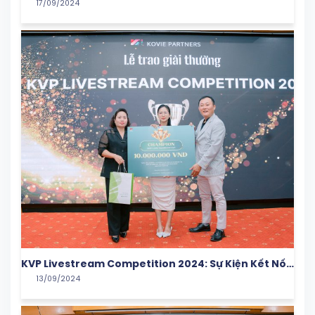
17/09/2024
Hội Kết Nối và Học Hỏi
KVP Livestream Competition 2024: Sự Kiện Kết Nối
13/09/2024
Tài Năng Và Đam Mê