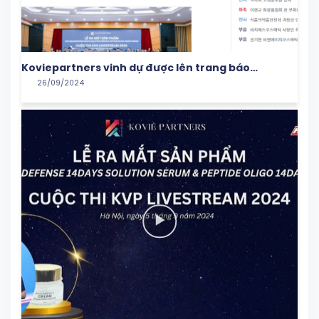
Koviepartners vinh dự được lên trang báo
26/09/2024
Beautynury!