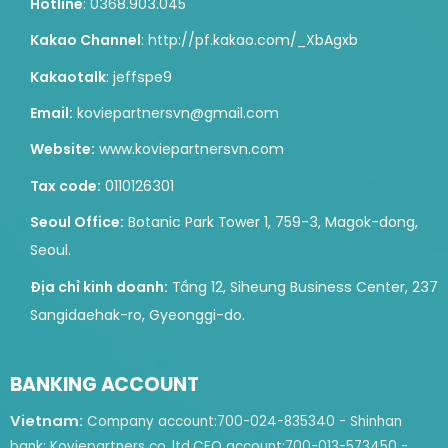
Hotline
: 0368.903.045
Kakao Channel
: http://pf.kakao.com/_XbAgxb
Kakaotalk
: jeffspe9
Email:
koviepartnersvn@gmail.com
Website:
www.koviepartnersvn.com
Tax code:
0110126301
Seoul Office:
Botanic Park Tower 1, 759-3, Magok-dong,
Seoul.
Địa chỉ kinh doanh:
Tầng 12, Siheung Business Center, 237
Sangidaehak-ro, Gyeonggi-do.
BANKING ACCOUNT
Vietnam:
Company account:
700-024-835340 - Shinhan
bank: Koviepartners co.,ltd.
CEO account:
700-013-573450 -