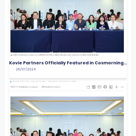
Kovie Partners Officially Featured in Cosmorning
26/07/2024
with a Groundbreaking Campaign in the Vietnam
Cosmetics Market