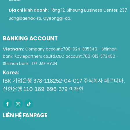
Địa chỉ kinh doanh:
Tầng 12, Siheung Business Center, 237
Sangidaehak-ro, Gyeonggi-do.
BANKING ACCOUNT
Vietnam:
Company account:
700-024-835340 - Shinhan
bank: Koviepartners co.,ltd.
CEO account:
700-013-573450 -
Shinhan bank: LEE JAE HYUN
LIÊN HỆ FANPAGE