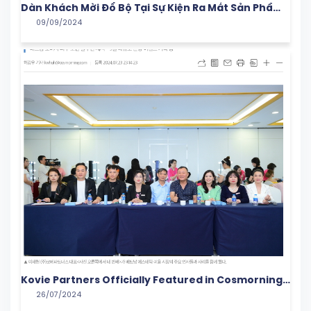
Dàn Khách Mời Đổ Bộ Tại Sự Kiện Ra Mắt Sản Phẩm
09/09/2024
Của Nhà Koviepartners
Kovie Partners Officially Featured in Cosmorning
26/07/2024
with a Groundbreaking Campaign in the Vietnam