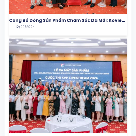
Công Bố Dòng Sản Phẩm Chăm Sóc Da Mới: Kovie
12/09/2024
Partners Mang Đến Giải Pháp Từ Hàn Quốc Cho Làn
Da Việt