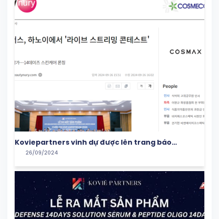
Koviepartners vinh dự được lên trang báo
26/09/2024
Beautynury!