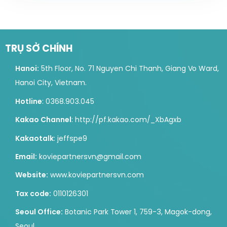
TRỤ SỞ CHÍNH
Hanoi:
5th Floor, No. 71 Nguyen Chi Thanh, Giang Vo Ward,
Hanoi City, Vietnam.
Hotline
: 0368.903.045
Kakao Channel
: http://pf.kakao.com/_XbAgxb
Kakaotalk
: jeffspe9
Email:
koviepartnersvn@gmail.com
Website:
www.koviepartnersvn.com
Tax code:
0110126301
Seoul Office:
Botanic Park Tower 1, 759-3, Magok-dong,
Seoul.