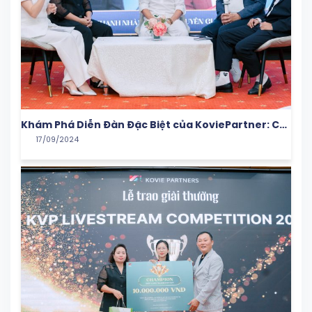
Khám Phá Diễn Đàn Đặc Biệt của KoviePartner: Cơ
17/09/2024
Hội Kết Nối và Học Hỏi