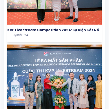
KVP Livestream Competition 2024: Sự Kiện Kết Nối
13/09/2024
Tài Năng Và Đam Mê