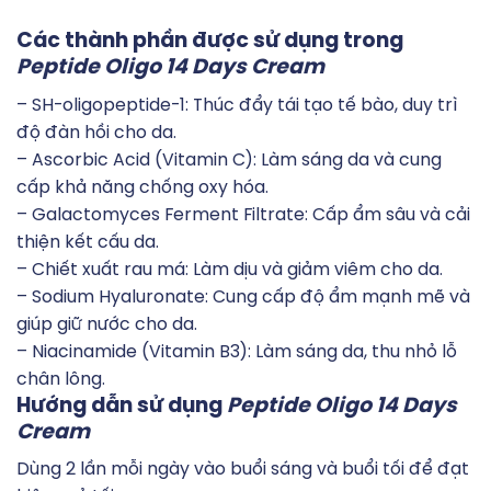
Các thành phần được sử dụng trong
Peptide Oligo 14 Days Cream
– SH-oligopeptide-1: Thúc đẩy tái tạo tế bào, duy trì
độ đàn hồi cho da.
– Ascorbic Acid (Vitamin C): Làm sáng da và cung
cấp khả năng chống oxy hóa.
– Galactomyces Ferment Filtrate: Cấp ẩm sâu và cải
thiện kết cấu da.
– Chiết xuất rau má: Làm dịu và giảm viêm cho da.
– Sodium Hyaluronate: Cung cấp độ ẩm mạnh mẽ và
giúp giữ nước cho da.
– Niacinamide (Vitamin B3): Làm sáng da, thu nhỏ lỗ
chân lông.
Hướng dẫn sử dụng
Peptide Oligo 14 Days
Cream
Dùng 2 lần mỗi ngày vào buổi sáng và buổi tối để đạt